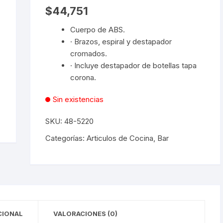
$
44,751
Desechables
Cuerpo de ABS.
Electrodomésticos
· Brazos, espiral y destapador
cromados.
Hogar
· Incluye destapador de botellas tapa
corona.
Paelleras
Sin existencias
Vasos
SKU:
48-5220
Vajillas
Corona
Categorías:
Articulos de Cocina
,
Bar
RAK
CIONAL
VALORACIONES (0)