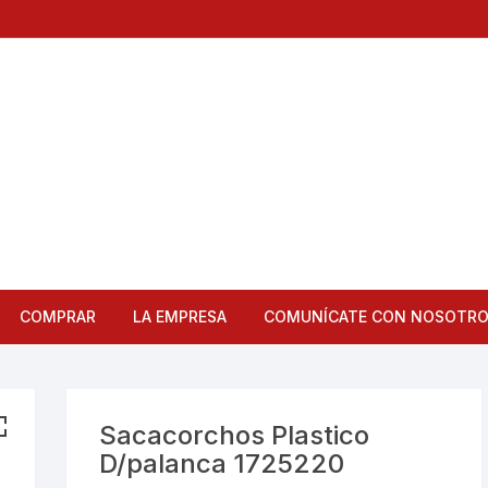
COMPRAR
LA EMPRESA
COMUNÍCATE CON NOSOTR
Articulos de Cocina
Bandejas
Sacacorchos Plastico
D/palanca 1725220
Bar