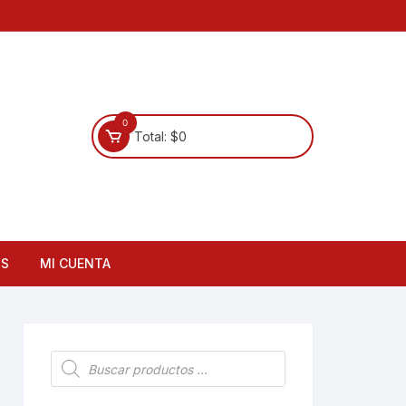
0
Total:
$
0
OS
MI CUENTA
Búsqueda
de
productos