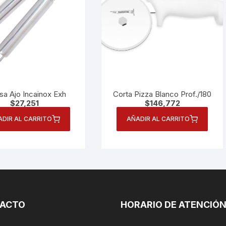
sa Ajo Incainox Exh
Corta Pizza Blanco Prof./180
$
27,251
$
146,772
ADIR AL CARRITO
AÑADIR AL CARRITO
ACTO
HORARIO DE ATENCIÓ