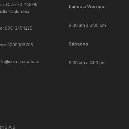
ón: Calle 70 #45-19
Lunes a Viernes
uilla -Colombia
9:00 am a 6:00 pm
no: 605-3454225
Sábados
pp: 3008086705
nfo@selman.com.co
9:00 am a 2:00 pm
an S.A.S