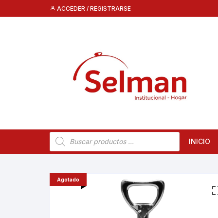
Saltar
ACCEDER / REGISTRARSE
al
contenido
Búsqueda
INICIO
de
productos
Agotado