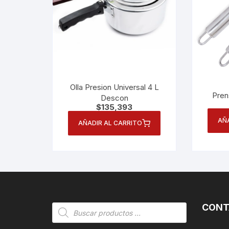
Olla Presion Universal 4 L
Pren
Descon
$
135,393
AÑ
AÑADIR AL CARRITO
CONT
Búsqueda
de