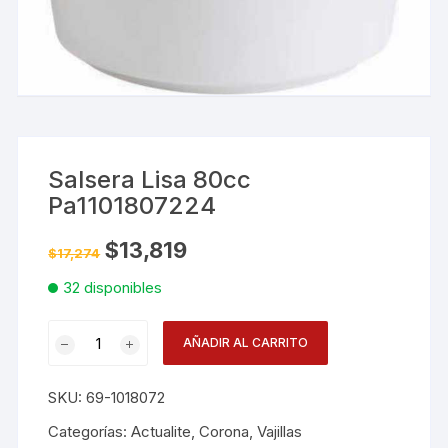
Salsera Lisa 80cc
Pa1101807224
El
El
$
13,819
$
17,274
precio
precio
original
actual
32 disponibles
era:
es:
$17,274.
$13,819.
Salsera
AÑADIR AL CARRITO
Lisa
80cc
SKU:
69-1018072
Pa1101807224
cantidad
Categorías:
Actualite
,
Corona
,
Vajillas