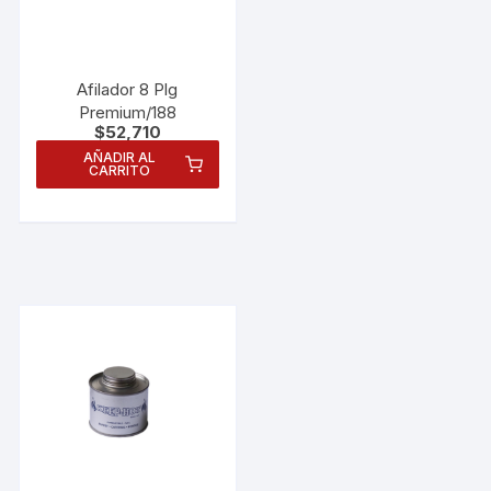
Afilador 8 Plg
Premium/188
$
52,710
AÑADIR AL
CARRITO
Necesarias
Estas
cookies no
son