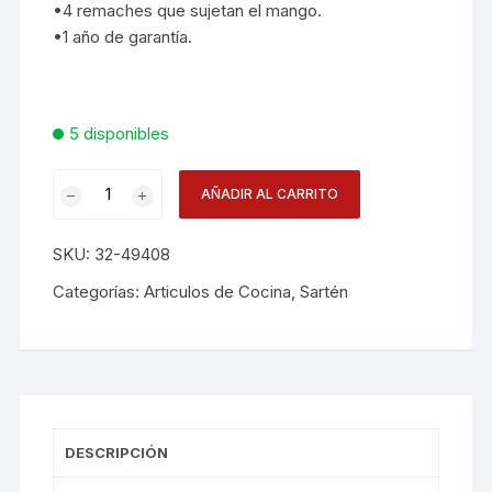
•4 remaches que sujetan el mango.
•1 año de garantía.
5 disponibles
Sarten
AÑADIR AL CARRITO
Inst.
Antiadh.
SKU:
32-49408
24
C
Categorías:
Articulos de Cocina
,
Sartén
cantidad
DESCRIPCIÓN