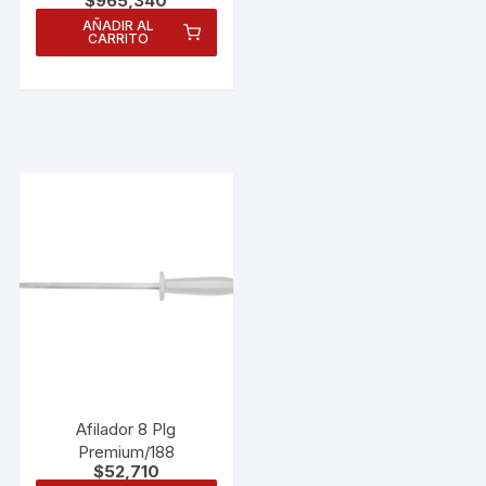
$
965,340
AÑADIR AL
CARRITO
Necesarias
Afilador 8 Plg
Estas
Premium/188
cookies no
$
52,710
son