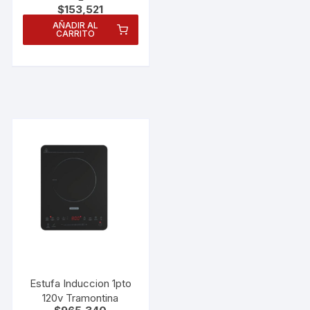
$
153,521
AÑADIR AL
CARRITO
Estufa Induccion 1pto
120v Tramontina