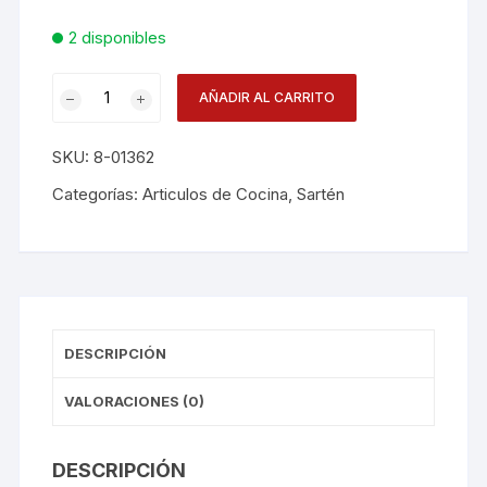
2 disponibles
Sarten
AÑADIR AL CARRITO
Freidora
26
SKU:
8-01362
Cm
Esmaltado
Categorías:
Articulos de Cocina
,
Sartén
C/mango
cantidad
DESCRIPCIÓN
VALORACIONES (0)
DESCRIPCIÓN