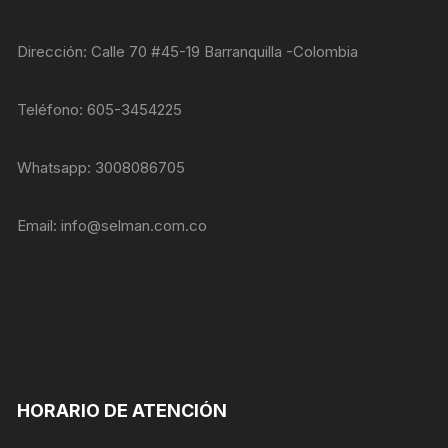
opcionales.
Son
necesarias
Dirección: Calle 70 #45-19 Barranquilla -Colombia
para que
funcione la
web.
Teléfono: 605-3454225
Whatsapp: 3008086705
Estadísticas
Para que
podamos
Email:
info@selman.com.co
mejorar la
funcionalidad
y estructura
de la web, en
base a cómo
se usa la
web.
HORARIO DE ATENCIÓN
Experiencia
Para que