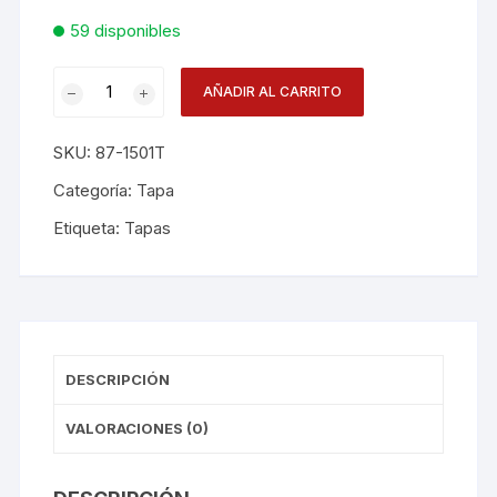
59 disponibles
Tapa
AÑADIR AL CARRITO
Frasco
D
SKU:
87-1501T
89
Blanca
Categoría:
Tapa
Dc59891501tc1
Etiqueta:
Tapas
cantidad
DESCRIPCIÓN
VALORACIONES (0)