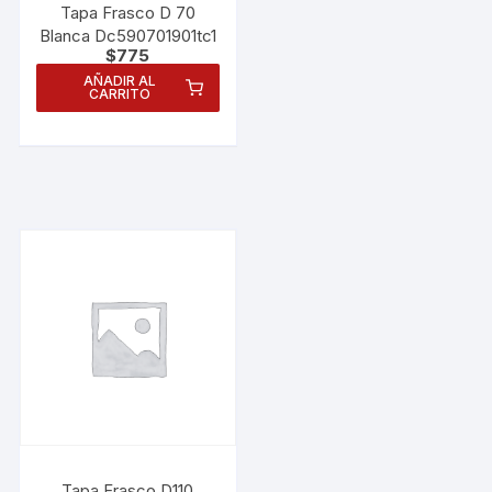
Tapa Frasco D 70
Blanca Dc590701901tc1
$
775
AÑADIR AL
CARRITO
Tapa Frasco D110