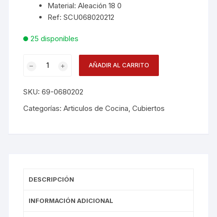
Material: Aleación 18 0
Ref: SCU068020212
25 disponibles
Tenedor
AÑADIR AL CARRITO
Entrada
Himalaya
SKU:
69-0680202
Scu
12
Categorías:
Articulos de Cocina
,
Cubiertos
cantidad
DESCRIPCIÓN
INFORMACIÓN ADICIONAL