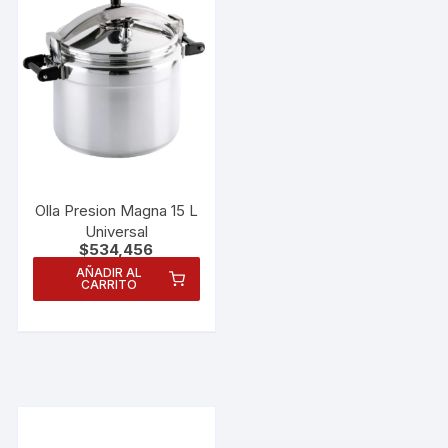
Olla Presion Magna 15 L
Universal
$
534,456
AÑADIR AL
CARRITO
Necesarias
Estas
cookies no
son