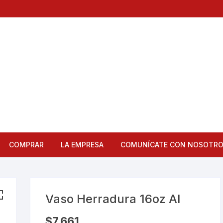
COMPRAR
LA EMPRESA
COMUNÍCATE CON NOSOTR
Articulos de Cocina
Bandejas
Vaso Herradura 16oz Al
Bar
$
7,661