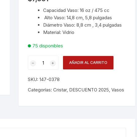
Capacidad Vaso: 16 oz / 475 cc
Desechables
Alto Vaso: 14,8 cm, 5,8 pulgadas
Diámetro Vaso: 8,8 cm , 3,4 pulgadas
Electrodomésticos
Material: Vidrio
Hogar
75 disponibles
Paelleras
Vaso
AÑADIR AL CARRITO
Herradura
Vasos
16oz
SKU:
147-0378
Al
Vajillas
Corona
cantidad
Categorías:
Cristar
,
DESCUENTO 2025
,
Vasos
RAK