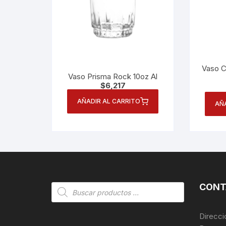
Vaso C
Vaso Prisma Rock 10oz Al
$
6,217
AÑADIR AL CARRITO
AÑ
CONT
Búsqueda
de
productos
Direcci