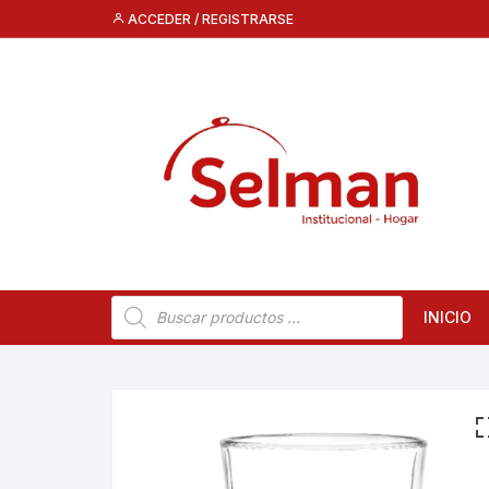
Saltar
ACCEDER / REGISTRARSE
al
contenido
Búsqueda
INICIO
de
productos