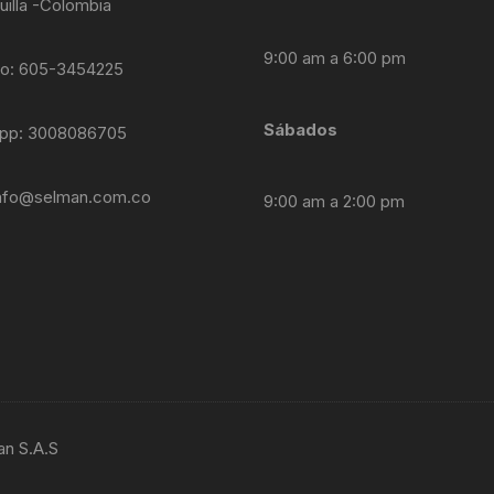
uilla -Colombia
9:00 am a 6:00 pm
no: 605-3454225
Sábados
pp: 3008086705
nfo@selman.com.co
9:00 am a 2:00 pm
an S.A.S