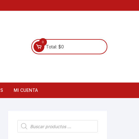
0
Total:
$
0
OS
MI CUENTA
Búsqueda
de
productos