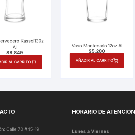
ervecero Kassel130z
Vaso Montecarlo 12oz Al
Al
$
5,280
$
8,849
AÑADIR AL CARRITO
ADIR AL CARRITO
ACTO
HORARIO DE ATENCIÓ
ón: Calle 70 #45-19
Lunes a Viernes