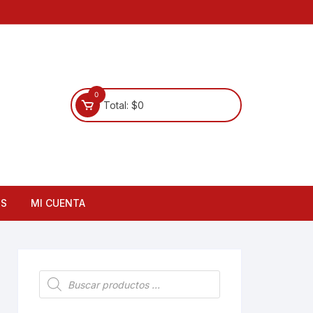
0
Total:
$
0
OS
MI CUENTA
Búsqueda
de
productos