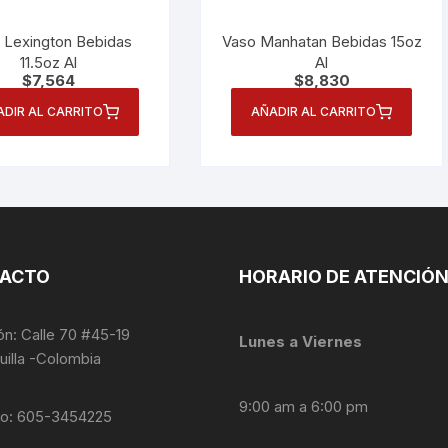
 Lexington Bebidas
Vaso Manhatan Bebidas 15oz
11.5oz Al
Al
$
7,564
$
8,830
ADIR AL CARRITO
AÑADIR AL CARRITO
ACTO
HORARIO DE ATENCIÓ
ón: Calle 70 #45-19
Lunes a Viernes
uilla -Colombia
9:00 am a 6:00 pm
no: 605-3454225