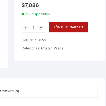
$
7,086
Desechables
199 disponibles
Electrodomésticos
Vaso
AÑADIR AL CARRITO
Mikonos
Hogar
Rocks
SKU:
147-0453
11.5
Paelleras
Oz
Categorías:
Cristar
,
Vasos
A
Vasos
L
cantidad
Vajillas
Corona
RAK
ACIONES (0)