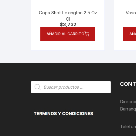
Copa Shot Lexington 2.5 Oz
Vaso
Cl
$
3,732
AÑADIR AL CARRITO
AÑ
CONT
Búsqueda
de
productos
Direcci
Barranq
Teléfo