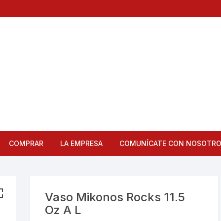
COMPRAR
LA EMPRESA
COMUNÍCATE CON NOSOTR
Articulos de Cocina
Bandejas
Vaso Mikonos Rocks 11.5
Oz A L
Bar