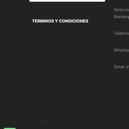
de
productos
Direcci
Barranq
Teléfo
Whatsa
Email:
i