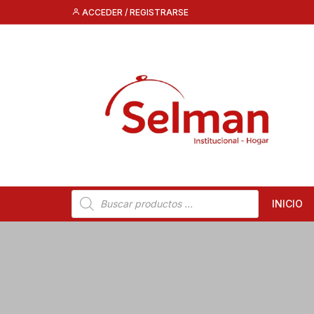
Saltar
ACCEDER / REGISTRARSE
al
contenido
Búsqueda
INICIO
de
productos