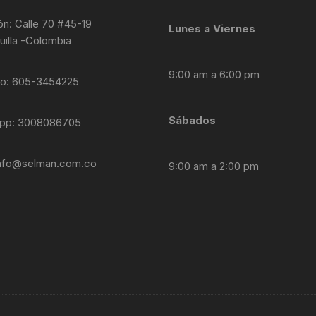
ón: Calle 70 #45-19
Lunes a Viernes
uilla -Colombia
9:00 am a 6:00 pm
no: 605-3454225
Sábados
pp: 3008086705
nfo@selman.com.co
9:00 am a 2:00 pm