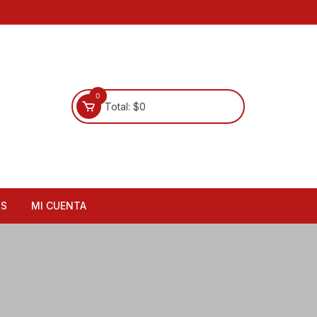
0
Total:
$
0
OS
MI CUENTA