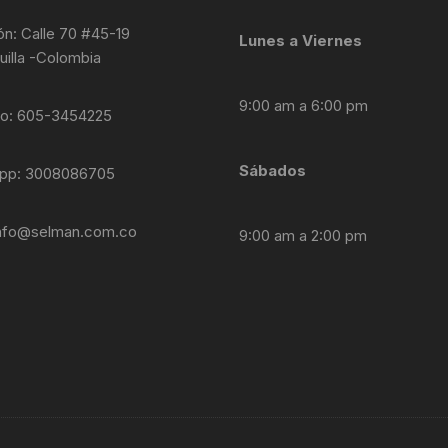
ón: Calle 70 #45-19
Lunes a Viernes
uilla -Colombia
9:00 am a 6:00 pm
no: 605-3454225
Sábados
pp: 3008086705
nfo@selman.com.co
9:00 am a 2:00 pm