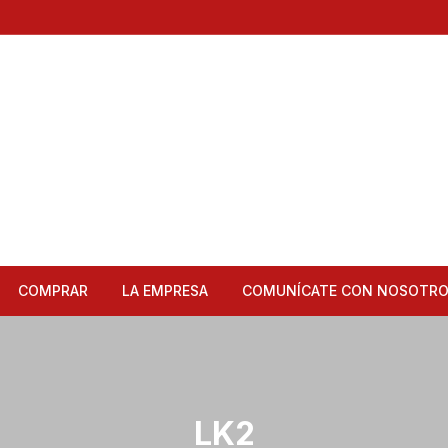
COMPRAR
LA EMPRESA
COMUNÍCATE CON NOSOTR
Articulos de Cocina
Bandejas
LK2
Bar