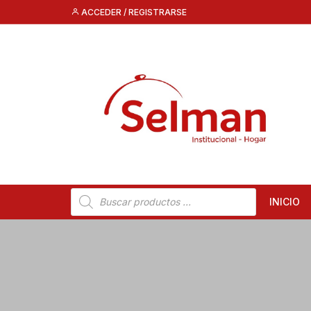
Saltar
ACCEDER / REGISTRARSE
al
contenido
Búsqueda
INICIO
de
productos