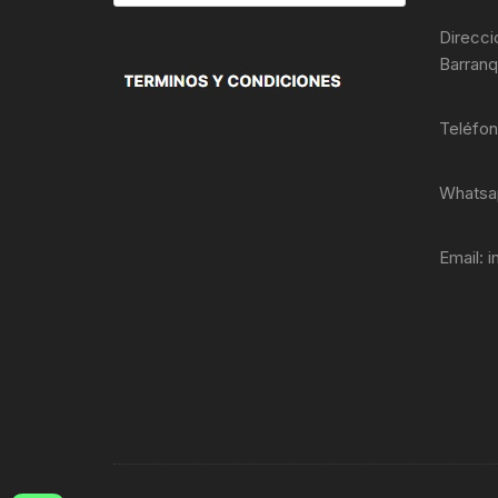
de
productos
Direcci
Barranq
Teléfo
Whatsa
Email:
i