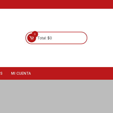
0
Total:
$
0
OS
MI CUENTA