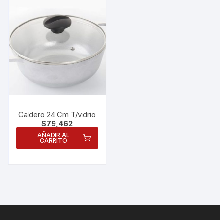
Caldero 24 Cm T/vidrio
$
79,462
AÑADIR AL
CARRITO
Necesarias
Estas
cookies no
son