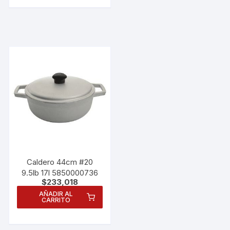
Caldero 44cm #20
9.5lb 17l 5850000736
$
233,018
AÑADIR AL
CARRITO