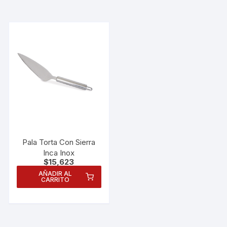
Pala Torta Con Sierra
Inca Inox
$
15,623
AÑADIR AL
CARRITO
Necesarias
Estas
cookies no
son