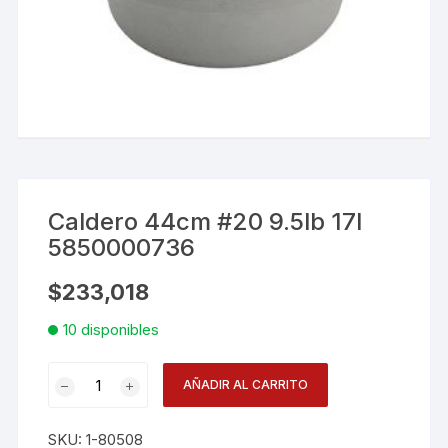
Caldero 44cm #20 9.5lb 17l
5850000736
$
233,018
10 disponibles
Caldero
AÑADIR AL CARRITO
44cm
#20
SKU:
1-80508
9.5lb