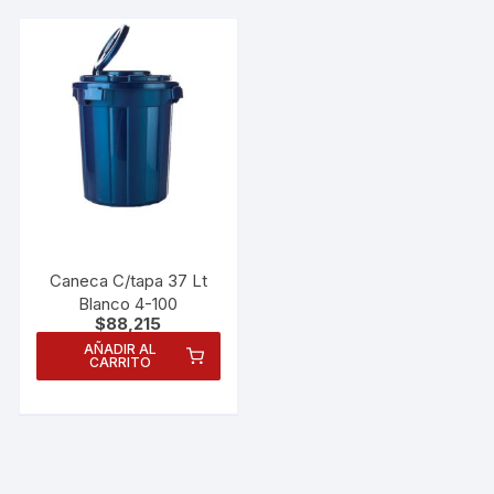
Caneca C/tapa 37 Lt
Blanco 4-100
$
88,215
AÑADIR AL
CARRITO
Necesarias
Estas
cookies no
son