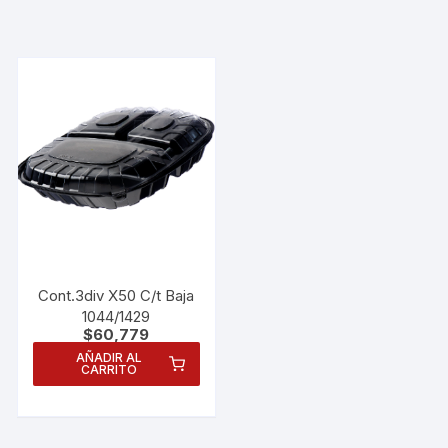
Cont.3div X50 C/t Baja
1044/1429
$
60,779
AÑADIR AL
CARRITO
Necesarias
Estas
cookies no
son