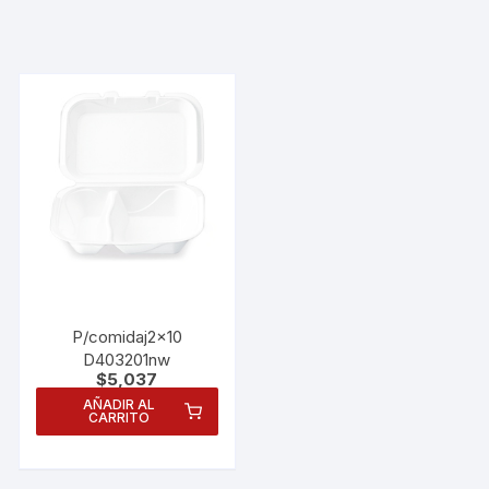
P/comidaj2x10
D403201nw
$
5,037
AÑADIR AL
CARRITO