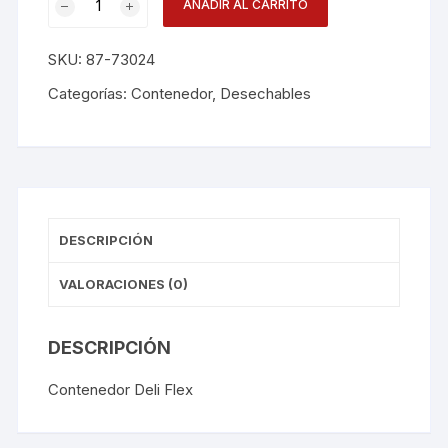
AÑADIR AL CARRITO
Flex
24oz
SKU:
87-73024
X25
C/t
Categorías:
Contenedor
,
Desechables
Dp7302402
cantidad
DESCRIPCIÓN
VALORACIONES (0)
DESCRIPCIÓN
Contenedor Deli Flex