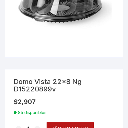
Domo Vista 22×8 Ng
D15220899v
$
2,907
85 disponibles
Domo