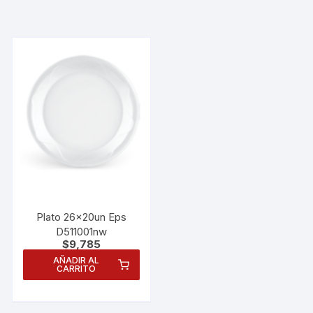
Plato 26x20un Eps
D511001nw
$
9,785
AÑADIR AL
Necesarias
CARRITO
Estas
cookies no
son