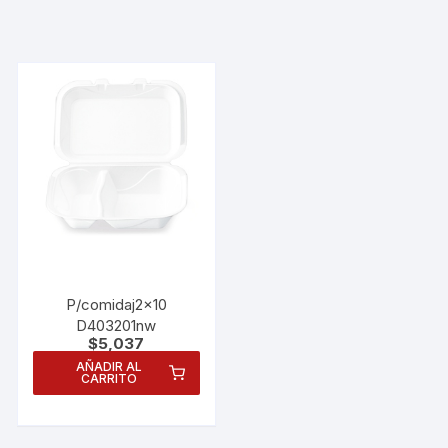
P/comidaj2x10
D403201nw
$
5,037
AÑADIR AL
CARRITO