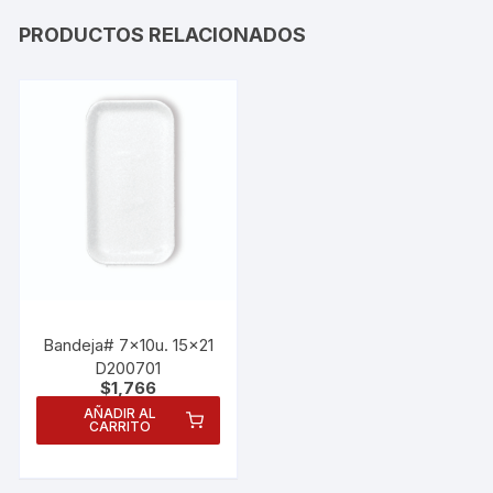
PRODUCTOS RELACIONADOS
Bandeja# 7x10u. 15×21
D200701
$
1,766
AÑADIR AL
CARRITO