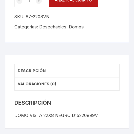
AÑADIR AL CARRITO
Vista
22x8
SKU:
87-2208VN
Ng
D15220899v
Categorías:
Desechables
,
Domos
cantidad
DESCRIPCIÓN
VALORACIONES (0)
DESCRIPCIÓN
DOMO VISTA 22X8 NEGRO D15220899V