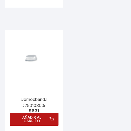
Domoxband.1
D25010300n
$
631
AÑADIR AL
CARRITO