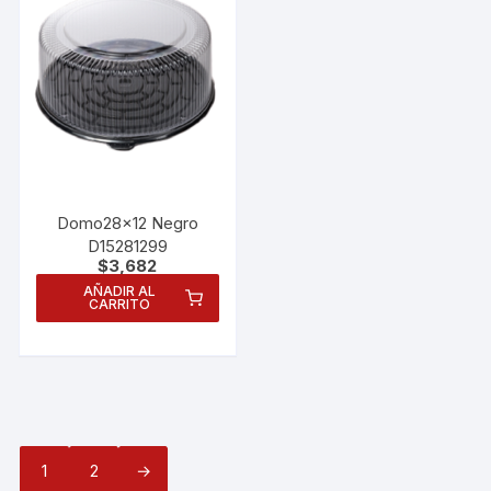
Domo28x12 Negro
D15281299
$
3,682
AÑADIR AL
CARRITO
1
2
→