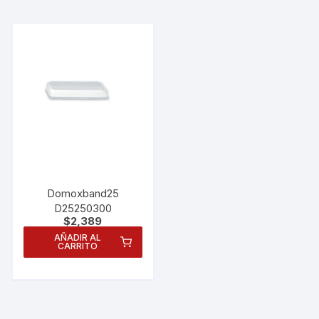
nuestra web
funcione lo
mejor posible
durante tu
visita. Si
rechaza estas
cookies,
algunas
funcionalidades
desaparecerán
de la web.
Marketing
Domoxband25
Al compartir tus
D25250300
intereses y
$
2,389
comportamiento
AÑADIR AL
mientras visitas
CARRITO
nuestro sitio,
aumentas la
posibilidad de
ver contenido y
ofertas