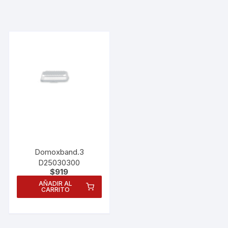
Domoxband.3
D25030300
$
919
AÑADIR AL
CARRITO
Necesarias
Estas
cookies no
son