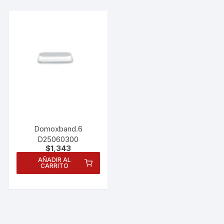
personalizados.
Domoxband.6
D25060300
$
1,343
AÑADIR AL
CARRITO