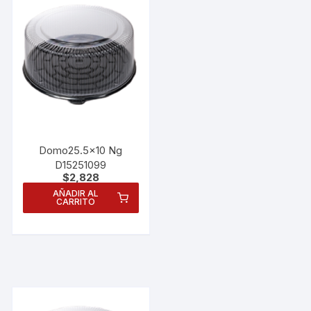
Domo25.5×10 Ng
D15251099
$
2,828
AÑADIR AL
CARRITO