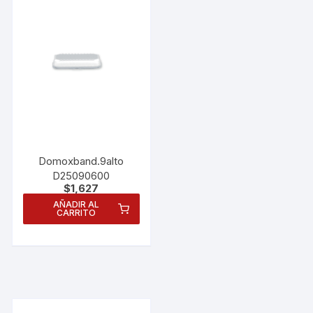
Domoxband.9alto
D25090600
$
1,627
AÑADIR AL
CARRITO