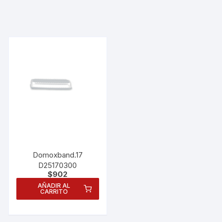
Domoxband.17
D25170300
$
902
AÑADIR AL
CARRITO