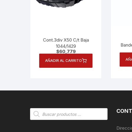
Cont.3div X50 C/t Baja
Bande
1044/1429
$
60,779
AÑ
AÑADIR AL CARRITO
CONT
Búsqueda
de
productos
Direcci