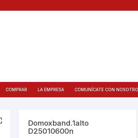
COMPRAR
LA EMPRESA
COMUNÍCATE CON NOSOTR
Articulos de Cocina
Bandejas
Domoxband.1alto
D25010600n
Bar