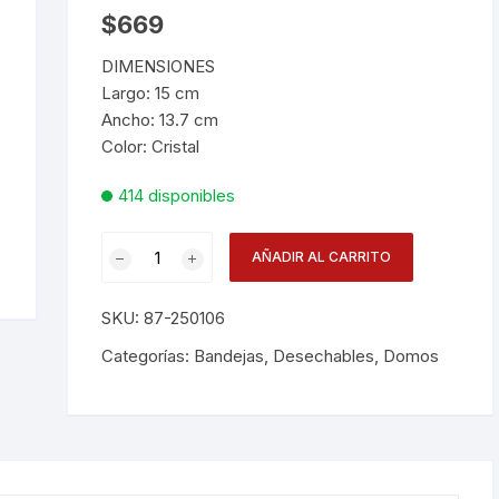
$
669
Desechables
DIMENSIONES
Electrodomésticos
Largo: 15 cm
Ancho: 13.7 cm
Hogar
Color: Cristal
414 disponibles
Paelleras
Domoxband.1alto
Vasos
AÑADIR AL CARRITO
D25010600n
cantidad
Vajillas
Corona
SKU:
87-250106
Categorías:
Bandejas
,
Desechables
,
Domos
RAK