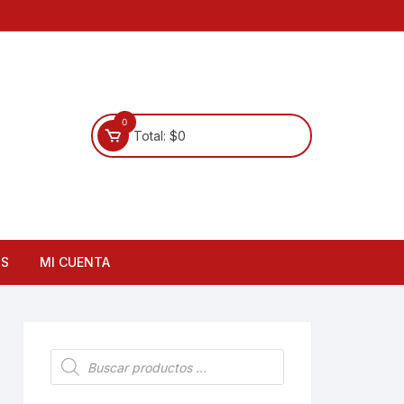
0
Total:
$
0
OS
MI CUENTA
Búsqueda
de
productos