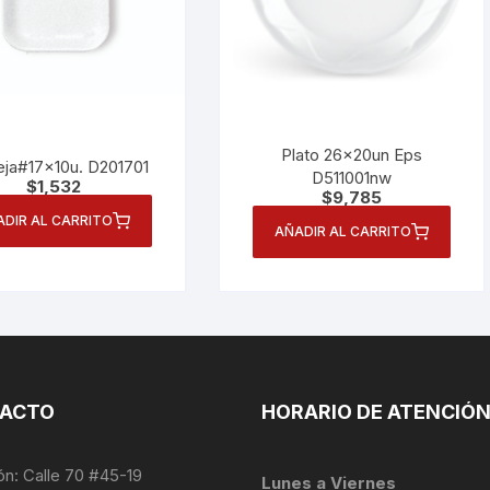
Plato 26x20un Eps
ja#17x10u. D201701
D511001nw
$
1,532
$
9,785
ADIR AL CARRITO
AÑADIR AL CARRITO
ACTO
HORARIO DE ATENCIÓ
ón: Calle 70 #45-19
Lunes a Viernes