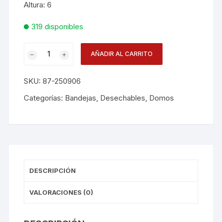
Altura: 6
319 disponibles
Domoxband.9alto
AÑADIR AL CARRITO
D25090600
cantidad
SKU:
87-250906
Categorías:
Bandejas
,
Desechables
,
Domos
DESCRIPCIÓN
VALORACIONES (0)