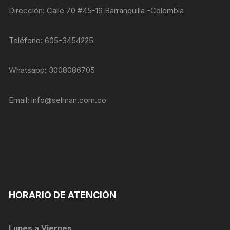
nuestra web
Dirección: Calle 70 #45-19 Barranquilla -Colombia
funcione lo
mejor posible
durante tu
Teléfono: 605-3454225
visita. Si
rechaza estas
cookies,
Whatsapp: 3008086705
algunas
funcionalidades
desaparecerán
Email:
info@selman.com.co
de la web.
Marketing
Al compartir tus
intereses y
comportamiento
mientras visitas
nuestro sitio,
aumentas la
HORARIO DE ATENCIÓN
posibilidad de
ver contenido y
ofertas
Lunes a Viernes