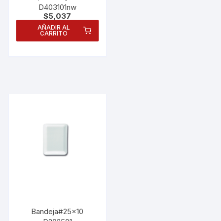
D403101nw
$
5,037
AÑADIR AL
CARRITO
Bandeja#25×10