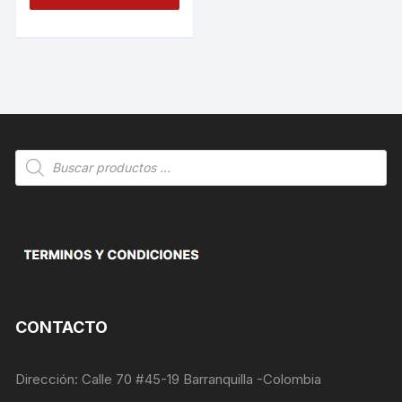
Búsqueda
de
productos
CONTACTO
Necesarias
Estas
Dirección: Calle 70 #45-19 Barranquilla -Colombia
cookies no
son