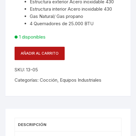
Estructura exterior Acero inoxidable 430
Estructura interior Acero inoxidable 430
Gas Natural/ Gas propano
4 Quemadores de 25.000 BTU
1 disponibles
AÑADIR AL CARRITO
Estufa
De
SKU:
13-05
Sobreponer
4
Categorías:
Cocción
,
Equipos Industriales
Puestos
cantidad
DESCRIPCIÓN