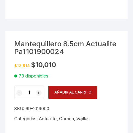
Mantequillero 8.5cm Actualite
Pa1101900024
El
El
$
10,010
$
12,513
precio
precio
original
actual
78 disponibles
era:
es:
$12,513.
$10,010.
Mantequillero
AÑADIR AL CARRITO
8.5cm
Actualite
SKU:
69-1019000
Pa1101900024
cantidad
Categorías:
Actualite
,
Corona
,
Vajillas