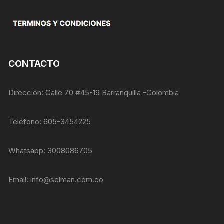
opcionales.
Son
necesarias
para que
funcione la
web.
CONTACTO
Estadísticas
Dirección: Calle 70 #45-19 Barranquilla -Colombia
Para que
podamos
mejorar la
Teléfono: 605-3454225
funcionalidad
y estructura
de la web, en
Whatsapp: 3008086705
base a cómo
se usa la
web.
Email:
info@selman.com.co
Experiencia
Para que