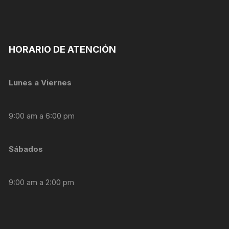
nuestra web
funcione lo
mejor posible
durante tu
visita. Si
HORARIO DE ATENCIÓN
rechaza estas
cookies,
algunas
funcionalidades
Lunes a Viernes
desaparecerán
de la web.
9:00 am a 6:00 pm
Marketing
Al compartir tus
Sábados
intereses y
comportamiento
mientras visitas
9:00 am a 2:00 pm
nuestro sitio,
aumentas la
posibilidad de
ver contenido y
ofertas