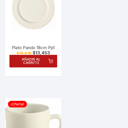
Plato Pando 18cm Pp1
El
El
$
13,453
$
16,816
precio
precio
AÑADIR AL
original
actual
CARRITO
era:
es:
$16,816.
$13,453.
¡Oferta!