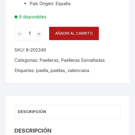
País Origen: España
9 disponibles
Paellera
AÑADIR AL CARRITO
Esmalte
34c
SKU:
8-202349
4
A
Categorías:
Paelleras
,
Paelleras Esmaltadas
6
Etiquetas:
paella
,
paellas
,
valenciana
Porciones
cantidad
DESCRIPCIÓN
DESCRIPCIÓN