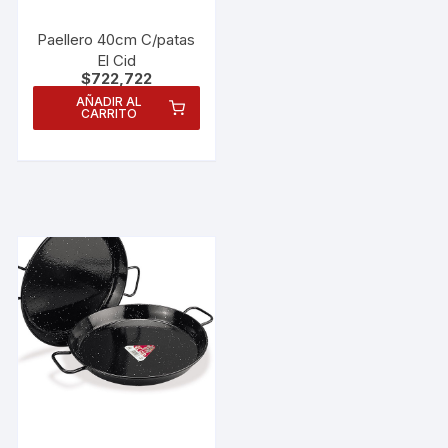
Paellero 40cm C/patas
El Cid
$
722,722
AÑADIR AL
CARRITO