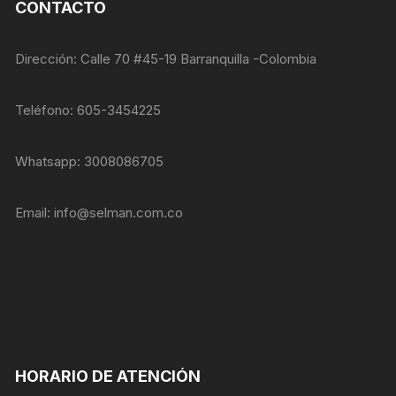
nuestra web
CONTACTO
funcione lo
mejor posible
durante tu
Dirección: Calle 70 #45-19 Barranquilla -Colombia
visita. Si
rechaza estas
cookies,
Teléfono: 605-3454225
algunas
funcionalidades
desaparecerán
Whatsapp: 3008086705
de la web.
Email:
info@selman.com.co
Marketing
Al compartir tus
intereses y
comportamiento
mientras visitas
nuestro sitio,
aumentas la
posibilidad de
ver contenido y
HORARIO DE ATENCIÓN
ofertas