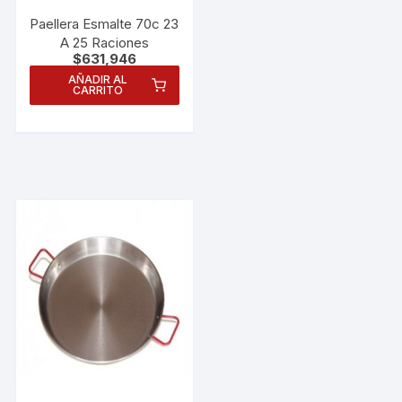
Paellera Esmalte 70c 23
A 25 Raciones
$
631,946
AÑADIR AL
CARRITO
Necesarias
Estas
cookies no
son