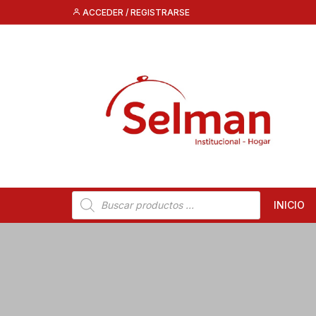
Saltar
ACCEDER / REGISTRARSE
al
contenido
Búsqueda
INICIO
de
productos