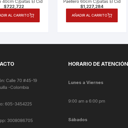
o 40cm C/patas El Cid
Paellero 60cm C/patas El Cid
$
722,722
$
1,227,284
ADIR AL CARRITO
AÑADIR AL CARRITO
ACTO
HORARIO DE ATENCIÓ
ón: Calle 70 #45-19
Lunes a Viernes
uilla -Colombia
9:00 am a 6:00 pm
no: 605-3454225
Sábados
pp: 3008086705