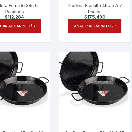
lera Esmalte 38c 6
Paellera Esmalte 46c 5 A 7
Raciones
Racion
$
112,284
$
175,490
ADIR AL CARRITO
AÑADIR AL CARRITO