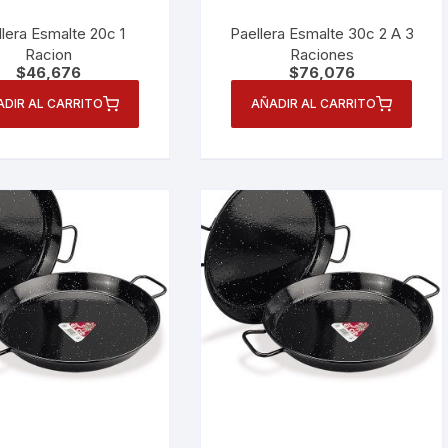
lera Esmalte 20c 1
Paellera Esmalte 30c 2 A 3
Racion
Raciones
$
46,676
$
76,076
ADIR AL CARRITO
AÑADIR AL CARRITO