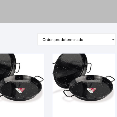
Desechables
Electrodomésticos
Hogar
Paelleras
Vasos
Vajillas
Corona
RAK