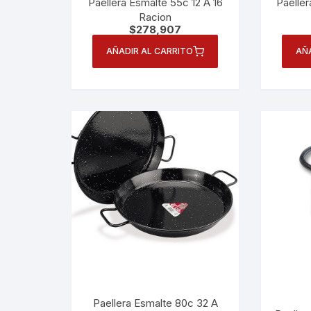
Paellera Esmalte 55c 12 A 16
Paeller
Racion
$
278,907
AÑADIR AL CARRITO
AÑ
Paellera Esmalte 80c 32 A