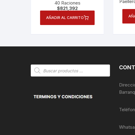
Paeller
40 Raciones
$
821,392
AÑ
AÑADIR AL CARRITO
CONT
Búsqueda
de
productos
Direcci
Barranq
Teléfo
Necesarias
Estas
Whatsa
cookies no
son