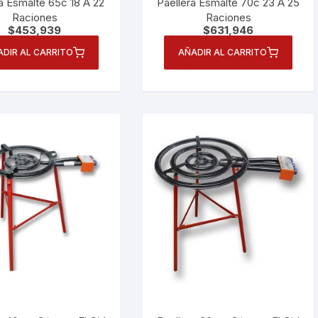
a Esmalte 65c 18 A 22
Paellera Esmalte 70c 23 A 25
Raciones
Raciones
$
453,939
$
631,946
ADIR AL CARRITO
AÑADIR AL CARRITO