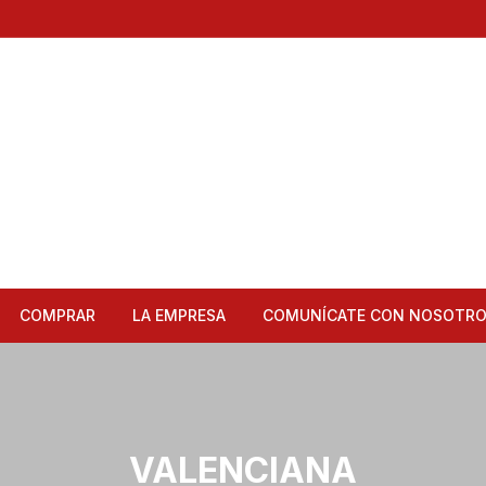
COMPRAR
LA EMPRESA
COMUNÍCATE CON NOSOTR
Articulos de Cocina
Bandejas
VALENCIANA
Bar