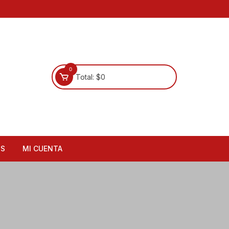
0
Total:
$
0
OS
MI CUENTA