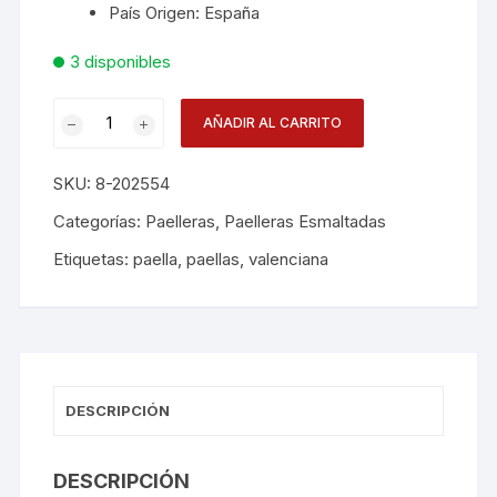
País Origen: España
3 disponibles
Paellera
AÑADIR AL CARRITO
Esmalte
55c
SKU:
8-202554
12
A
Categorías:
Paelleras
,
Paelleras Esmaltadas
16
Etiquetas:
paella
,
paellas
,
valenciana
Racion
cantidad
DESCRIPCIÓN
DESCRIPCIÓN