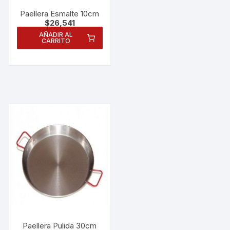
Paellera Esmalte 10cm
$
26,541
AÑADIR AL
CARRITO
Necesarias
Estas
cookies no
Paellera Pulida 30cm
son