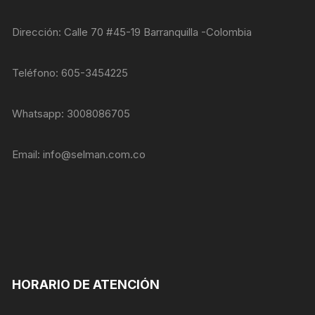
nuestra web
funcione lo
mejor posible
Dirección: Calle 70 #45-19 Barranquilla -Colombia
durante tu
visita. Si
rechaza estas
Teléfono: 605-3454225
cookies,
algunas
funcionalidades
Whatsapp: 3008086705
desaparecerán
de la web.
Email:
info@selman.com.co
Marketing
Al compartir tus
intereses y
comportamiento
mientras visitas
nuestro sitio,
aumentas la
posibilidad de
HORARIO DE ATENCIÓN
ver contenido y
ofertas