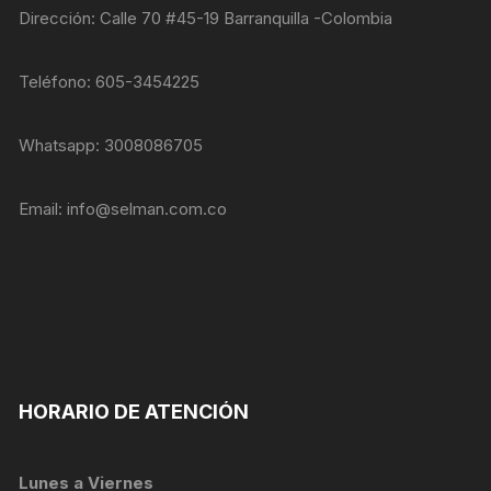
nuestra web
Dirección: Calle 70 #45-19 Barranquilla -Colombia
funcione lo
mejor posible
durante tu
Teléfono: 605-3454225
visita. Si
rechaza estas
cookies,
Whatsapp: 3008086705
algunas
funcionalidades
desaparecerán
Email:
info@selman.com.co
de la web.
Marketing
Al compartir tus
intereses y
comportamiento
mientras visitas
nuestro sitio,
HORARIO DE ATENCIÓN
aumentas la
posibilidad de
ver contenido y
ofertas
Lunes a Viernes