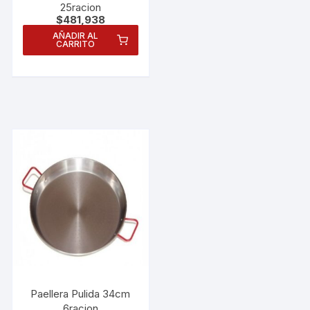
25racion
$
481,938
AÑADIR AL
CARRITO
Paellera Pulida 34cm
6racion