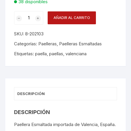
38 disponibles
Paellera
AÑADIR AL CARRITO
Esmalte
10cm
SKU:
8-202103
cantidad
Categorías:
Paelleras
,
Paelleras Esmaltadas
Etiquetas:
paella
,
paellas
,
valenciana
DESCRIPCIÓN
DESCRIPCIÓN
Paellera Esmaltada importada de Valencia, España.