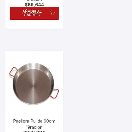
$
69,644
AÑADIR AL
CARRITO
Necesarias
Estas
Paellera Pulida 60cm
cookies no
19racion
son