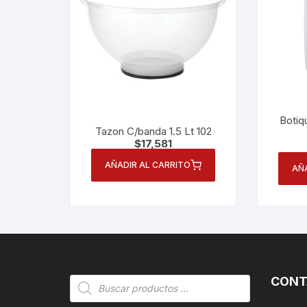
Botiq
Tazon C/banda 1.5 Lt 102
$
17,581
AÑADIR AL CARRITO
AÑ
CONT
Búsqueda
de