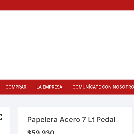
COMPRAR
LA EMPRESA
COMUNÍCATE CON NOSOTR
Articulos de Cocina
Bandejas
Papelera Acero 7 Lt Pedal
Bar
$
59,930