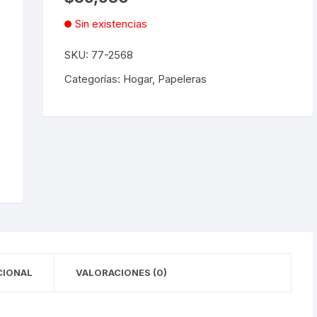
Sin existencias
Desechables
SKU:
77-2568
Electrodomésticos
Categorías:
Hogar
,
Papeleras
Hogar
Paelleras
Vasos
Vajillas
Corona
RAK
CIONAL
VALORACIONES (0)