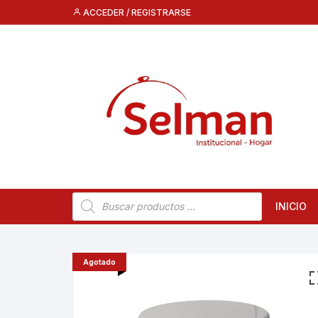
Saltar
ACCEDER / REGISTRARSE
al
contenido
Búsqueda
INICIO
de
productos
Agotado