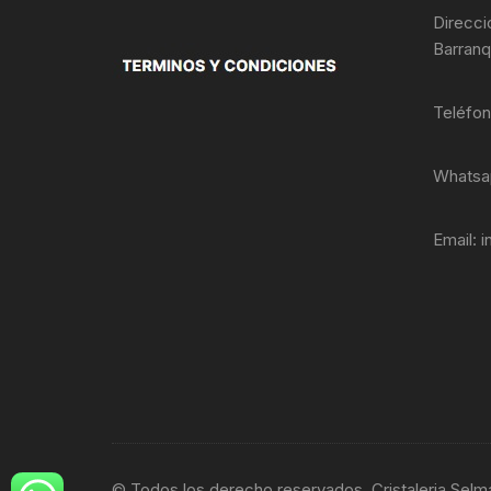
productos
Direcci
Barranq
Teléfo
Whatsa
Email:
i
© Todos los derecho reservados. Cristaleria Selm