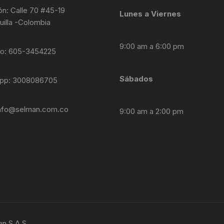
ón: Calle 70 #45-19
Lunes a Viernes
uilla -Colombia
9:00 am a 6:00 pm
no: 605-3454225
Sábados
pp: 3008086705
nfo@selman.com.co
9:00 am a 2:00 pm
an S.A.S