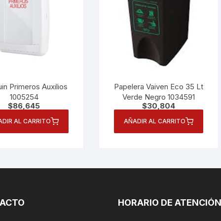
uin Primeros Auxilios
Papelera Vaiven Eco 35 Lt
1005254
Verde Negro 1034591
$
86,645
$
30,804
ADIR AL CARRITO
AÑADIR AL CARRITO
ACTO
HORARIO DE ATENCIÓ