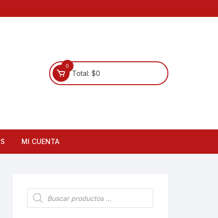
0
Total:
$
0
OS
MI CUENTA
Búsqueda
de
productos