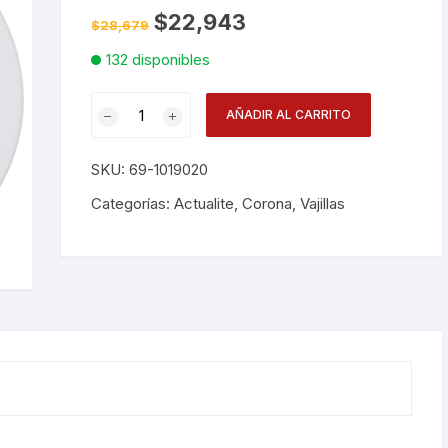
El
El
$
22,943
$
28,679
precio
precio
Desechables
original
actual
132 disponibles
era:
es:
$28,679.
$22,943.
Electrodomésticos
Plato
AÑADIR AL CARRITO
20cm
Hogar
Actualite
SKU:
69-1019020
Pa1101902024
Paelleras
cantidad
Categorías:
Actualite
,
Corona
,
Vajillas
Vasos
Vajillas
Corona
RAK