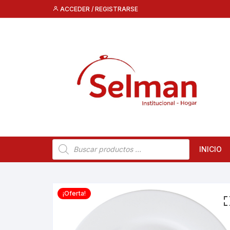
Saltar
ACCEDER / REGISTRARSE
al
contenido
Búsqueda
INICIO
de
productos
¡Oferta!