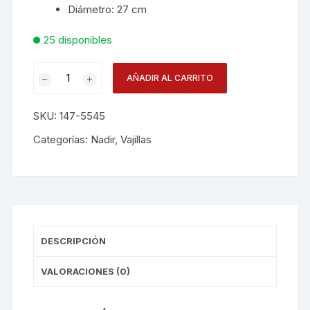
Diámetro: 27 cm
25 disponibles
Plato
AÑADIR AL CARRITO
27cm
Blanco
SKU:
147-5545
Coupe
cantidad
Categorías:
Nadir
,
Vajillas
DESCRIPCIÓN
VALORACIONES (0)