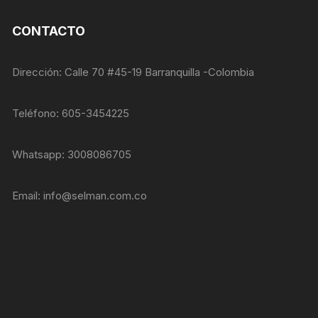
nuestra web
funcione lo
CONTACTO
mejor posible
durante tu
visita. Si
rechaza estas
Dirección: Calle 70 #45-19 Barranquilla -Colombia
cookies,
algunas
funcionalidades
Teléfono: 605-3454225
desaparecerán
de la web.
Whatsapp: 3008086705
Marketing
Email:
info@selman.com.co
Al compartir tus
intereses y
comportamiento
mientras visitas
nuestro sitio,
aumentas la
posibilidad de
ver contenido y
ofertas