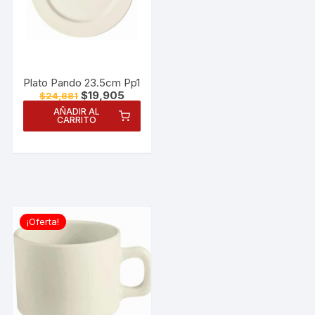
Plato Pando 23.5cm Pp1
El
El
$
19,905
$
24,881
precio
precio
AÑADIR AL
original
actual
CARRITO
era:
es:
$24,881.
$19,905.
¡Oferta!