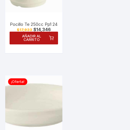
Pocillo Te 250cc Pp1 24
El
El
$
14,346
$
17,933
precio
precio
AÑADIR AL
original
actual
CARRITO
era:
es:
$17,933.
$14,346.
¡Oferta!
Necesarias
Estas
cookies no
son