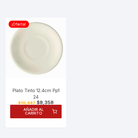
¡Oferta!
Plato Tinto 12.4cm Pp1
24
El
El
$
8,358
$
10,447
precio
precio
AÑADIR AL
original
actual
CARRITO
era:
es:
Necesarias
$10,447.
$8,358.
Estas
cookies no
son