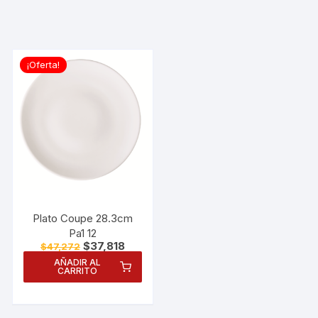
¡Oferta!
Plato Coupe 28.3cm
Pa1 12
El
El
$
37,818
$
47,272
precio
precio
AÑADIR AL
original
actual
CARRITO
era:
es:
$47,272.
$37,818.