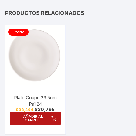
PRODUCTOS RELACIONADOS
¡Oferta!
Plato Coupe 23.5cm
Pa1 24
El
El
$
30,795
$
38,494
precio
precio
AÑADIR AL
original
actual
CARRITO
era:
es:
$38,494.
$30,795.