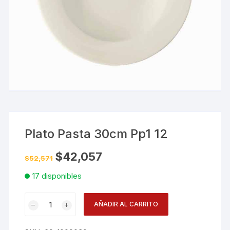
Plato Pasta 30cm Pp1 12
El
El
$
42,057
$
52,571
precio
precio
original
actual
17 disponibles
era:
es:
$52,571.
$42,057.
Plato
AÑADIR AL CARRITO
Pasta
30cm