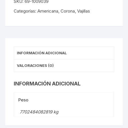
SKU:
69-1009039
Pp1
12
Categorías:
Americana
,
Corona
,
Vajillas
cantidad
INFORMACIÓN ADICIONAL
VALORACIONES (0)
INFORMACIÓN ADICIONAL
Peso
7702484082819 kg