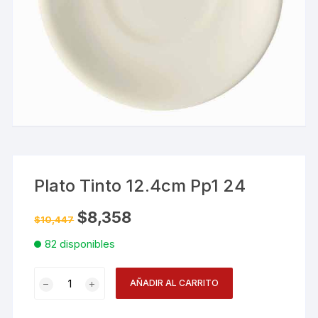
Plato Tinto 12.4cm Pp1 24
El
El
$
8,358
$
10,447
precio
precio
original
actual
82 disponibles
era:
es:
$10,447.
$8,358.
Plato
AÑADIR AL CARRITO
Tinto
12.4cm