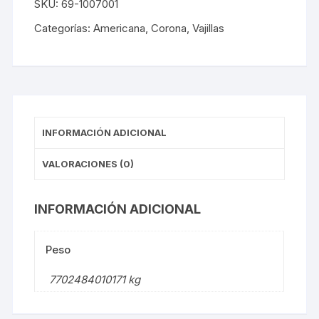
SKU:
69-1007001
Pp1
24
Categorías:
Americana
,
Corona
,
Vajillas
cantidad
INFORMACIÓN ADICIONAL
VALORACIONES (0)
INFORMACIÓN ADICIONAL
Peso
7702484010171 kg