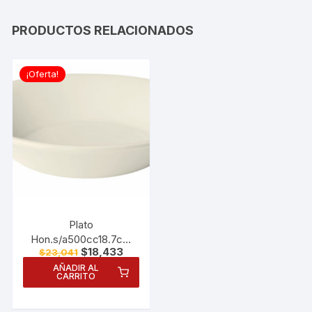
PRODUCTOS RELACIONADOS
¡Oferta!
Plato
Hon.s/a500cc18.7cm
El
El
$
18,433
$
23,041
Pp1 24
precio
precio
AÑADIR AL
original
actual
CARRITO
era:
es:
$23,041.
$18,433.