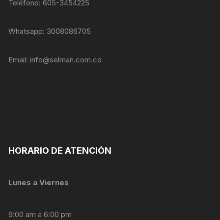
personalizados.
Teléfono: 605-3454225
Whatsapp: 3008086705
Email:
info@selman.com.co
HORARIO DE ATENCIÓN
Lunes a Viernes
9:00 am a 6:00 pm