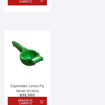
CARRITO
Exprimidor Limon Pq
Necesarias
Verde Victoria
Estas
$
32,502
cookies no
AÑADIR AL
son
CARRITO