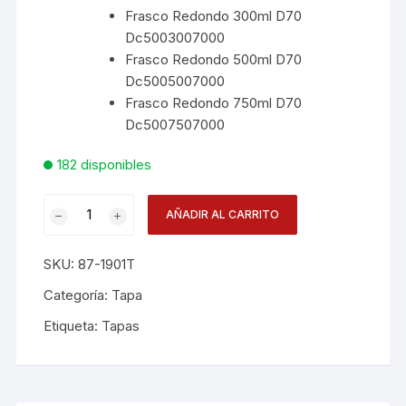
Frasco Redondo 300ml D70
Dc5003007000
Frasco Redondo 500ml D70
Dc5005007000
Frasco Redondo 750ml D70
Dc5007507000
182 disponibles
Tapa
AÑADIR AL CARRITO
Frasco
D
SKU:
87-1901T
70
Blanca
Categoría:
Tapa
Dc590701901tc1
Etiqueta:
Tapas
cantidad