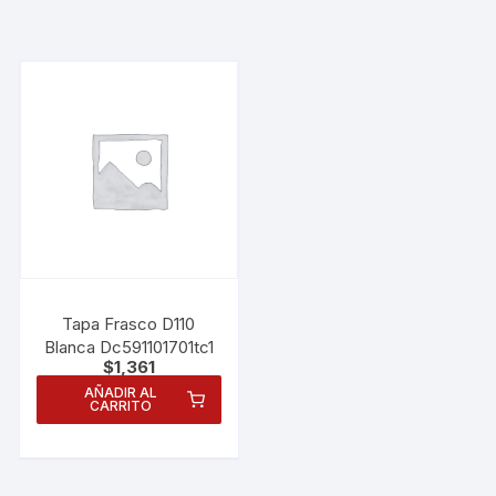
Tapa Frasco D110
Blanca Dc591101701tc1
$
1,361
AÑADIR AL
CARRITO
Necesarias
Estas
cookies no
son