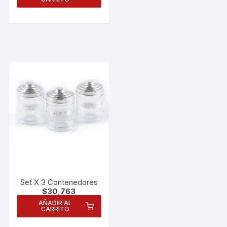
Set X 3 Contenedores
$
30,763
Necesarias
AÑADIR AL
Estas
CARRITO
cookies no
son