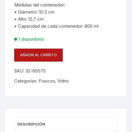
Medidas del contenedor:
• Diámetro: 10.3 cm
• Alto: 12.7 cm
• Capacidad de cada contenedor: 800 ml
1 disponibles
AÑADIR AL CARRITO
Set
X
SKU:
32-60575
3
Contenedores
Categorías:
Frascos
,
Vidrio
cantidad
DESCRIPCIÓN