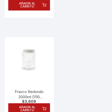
AÑADIR AL
CARRITO
Frasco Redondo
Necesarias
2000ml D110
Estas
$
3,609
Dc5020011000
cookies no
AÑADIR AL
son
CARRITO