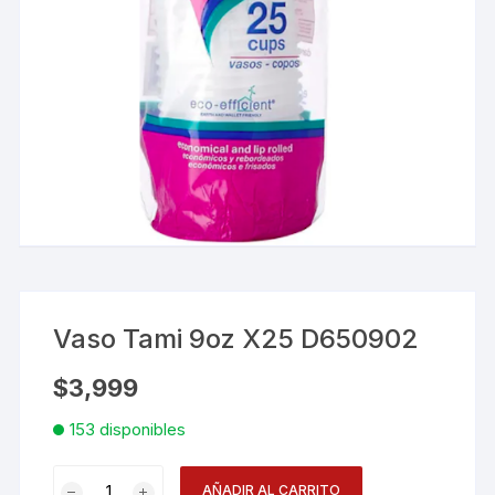
Vaso Tami 9oz X25 D650902
$
3,999
153 disponibles
Vaso
AÑADIR AL CARRITO