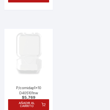
P/comidap1x10
D405101nw
$
5,769
AÑADIR AL
CARRITO