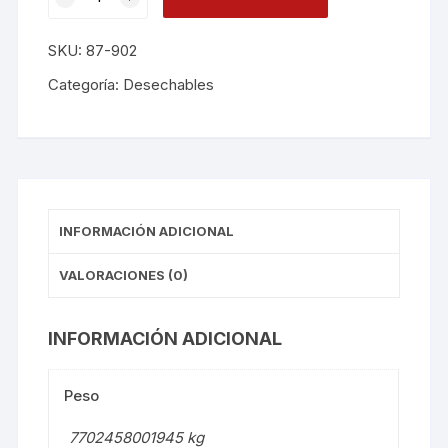
Tami
9oz
SKU:
87-902
X25
D650902
Categoría:
Desechables
cantidad
INFORMACIÓN ADICIONAL
VALORACIONES (0)
INFORMACIÓN ADICIONAL
Peso
7702458001945 kg