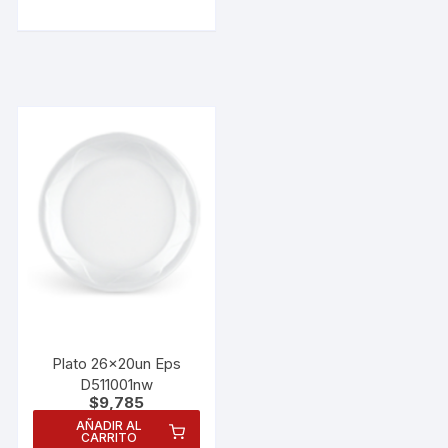
Plato 26x20un Eps
Necesarias
D511001nw
$
9,785
Estas
cookies no
AÑADIR AL
CARRITO
son